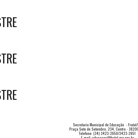
STRE
STRE
STRE
Secretaria Municipal de Educação  - Frutal
Praça Sete de Setembro, 234, Centro - 3820
Telefone: (34) 3423-2650/3423-2651 
E-mail: educacao@frutal.mg.gov.br