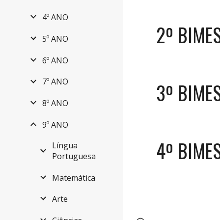
4º ANO
2º BIME
5º ANO
6º ANO
7º ANO
3º BIME
8º ANO
9º ANO
4º BIME
Língua
Portuguesa
Matemática
Arte