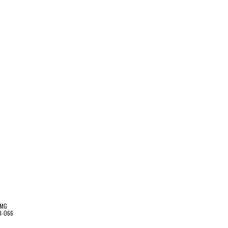
/MG
0-066