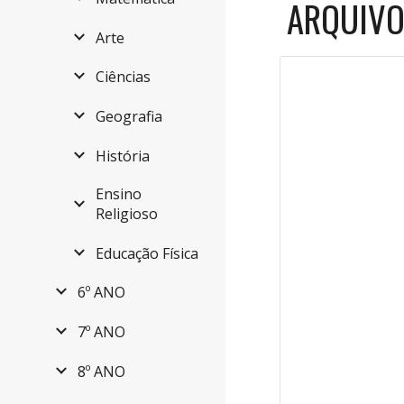
ARQUIVO
Arte
Ciências
Geografia
História
Ensino
Religioso
Educação Física
6º ANO
7º ANO
8º ANO