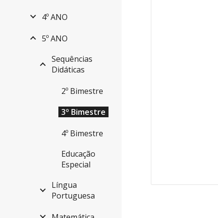
4º ANO
5º ANO
Sequências
Didáticas
2º Bimestre
3º Bimestre
4º Bimestre
Educação
Especial
Língua
Portuguesa
Matemática