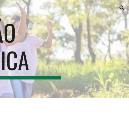
ion
O 
ICA